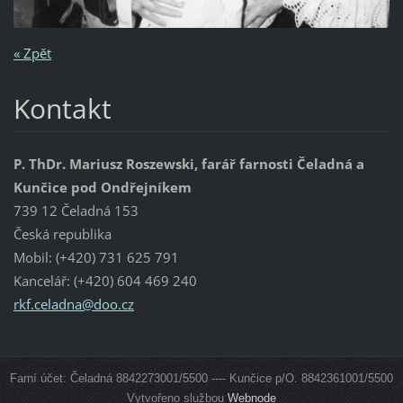
« Zpět
Kontakt
P. ThDr. Mariusz Roszewski, farář farnosti Čeladná a
Kunčice pod Ondřejníkem
739 12 Čeladná 153
Česká republika
Mobil: (+420) 731 625 791
Kancelář: (+420) 604 469 240
rkf.cela
dna@doo.
cz
Farní účet: Čeladná 8842273001/5500 ---- Kunčice p/O. 8842361001/5500
Vytvořeno službou
Webnode