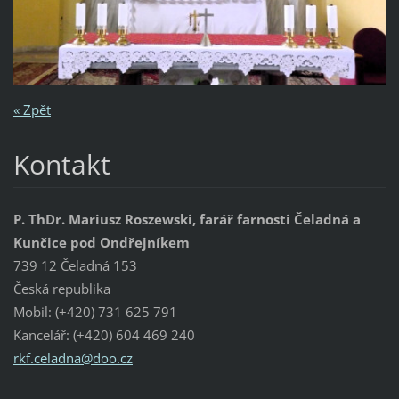
« Zpět
Kontakt
P. ThDr. Mariusz Roszewski, farář farnosti Čeladná a
Kunčice pod Ondřejníkem
739 12 Čeladná 153
Česká republika
Mobil: (+420) 731 625 791
Kancelář: (+420) 604 469 240
rkf.cela
dna@doo.
cz