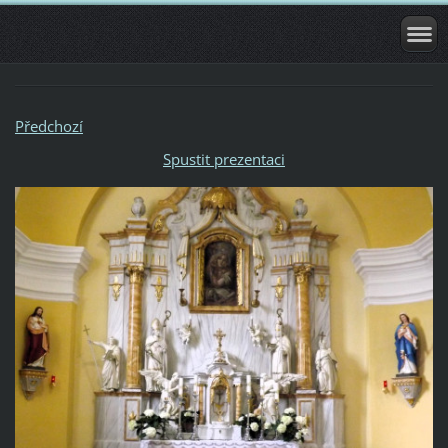
Předchozí
Spustit prezentaci