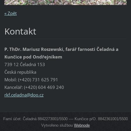
« Zpět
Kontakt
P. ThDr. Mariusz Roszewski, farář farnosti Čeladná a
Kunčice pod Ondřejníkem
739 12 Čeladná 153
Česká republika
Mobil: (+420) 731 625 791
Kancelář: (+420) 604 469 240
rkf.cela
dna@doo.
cz
Farní účet: Čeladná 8842273001/5500 ---- Kunčice p/O. 8842361001/5500
Vytvořeno službou
Webnode