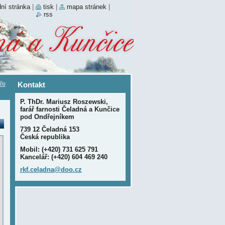
ní stránka
|
tisk
|
mapa stránek
|
rss
ře
Kontakt
P. ThDr. Mariusz Roszewski,
farář farnosti Čeladná a Kunčice
pod Ondřejníkem
739 12 Čeladná 153
Česká republika
Mobil: (+420) 731 625 791
Kancelář: (+420) 604 469 240
rkf.cela
dna@doo.
cz