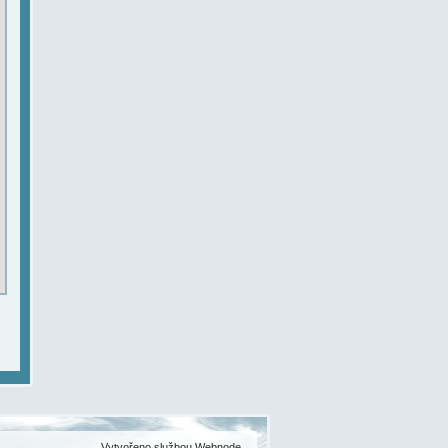
Vytvořeno službou
Webnode