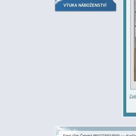
VÝUKA NÁBOŽENSTVÍ
Zpě
Farní účet: Čeladná 8842273001/5500 ---- Kunč