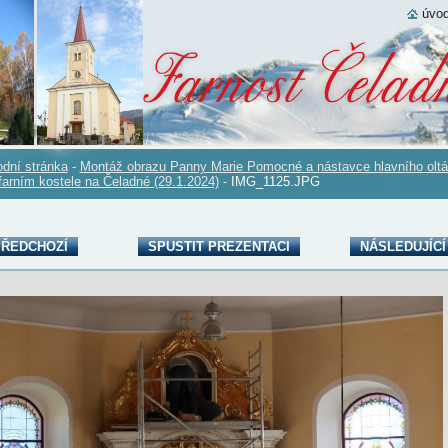
úvod
dní stránka
-
Montáž obrazu Panny Marie Pomocné a nástavce hlavního oltá
farním kostele na Čeladné (29.1.2024)
-
IMG_1125.JPG
ŘEDCHOZÍ
SPUSTIT PREZENTACI
NÁSLEDUJÍCÍ