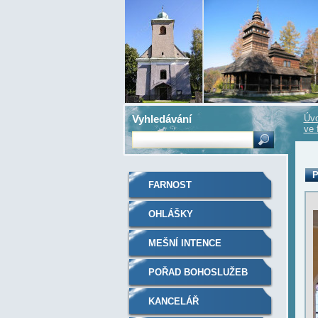
Vyhledávání
Úvo
ve 
P
FARNOST
OHLÁŠKY
MEŠNÍ INTENCE
POŘAD BOHOSLUŽEB
KANCELÁŘ