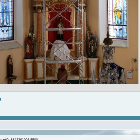
t
ice p/O. 8842361001/5500