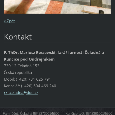
« Zpět
Kontakt
P. ThDr. Mariusz Roszewski, farář farnosti Čeladná a
Kunčice pod Ondřejníkem
739 12 Čeladná 153
Česká republika
Mobil: (+420) 731 625 791
Kancelář: (+420) 604 469 240
rkf.cela
dna@doo.
cz
Farní účet: Čeladná 8842273001/5500 ---- Kunčice p/O. 8842361001/5500