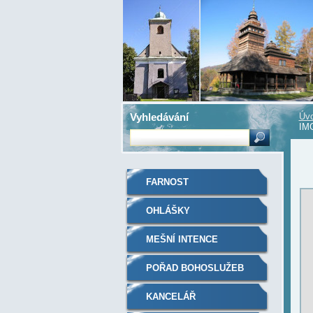
Vyhledávání
Úvo
IMG
FARNOST
OHLÁŠKY
MEŠNÍ INTENCE
POŘAD BOHOSLUŽEB
KANCELÁŘ