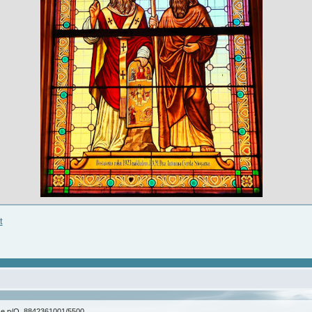
t
ice p/O. 8842361001/5500