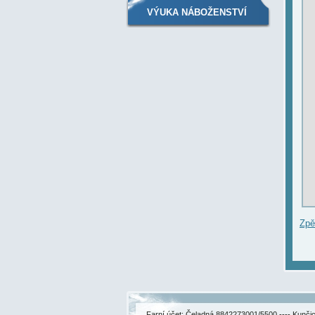
VÝUKA NÁBOŽENSTVÍ
Zpě
Farní účet: Čeladná 8842273001/5500 ---- Kunč