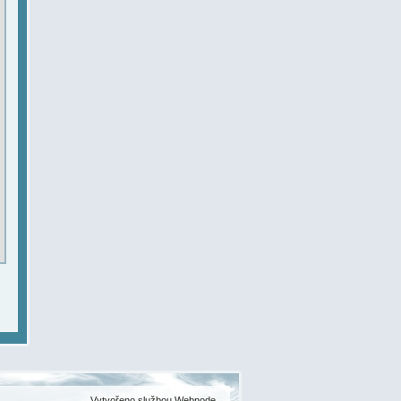
Vytvořeno službou
Webnode