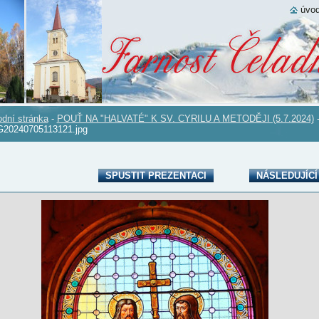
úvod
dní stránka
-
POUŤ NA "HALVATÉ" K SV. CYRILU A METODĚJI (5.7.2024)
20240705113121.jpg
SPUSTIT PREZENTACI
NÁSLEDUJÍCÍ