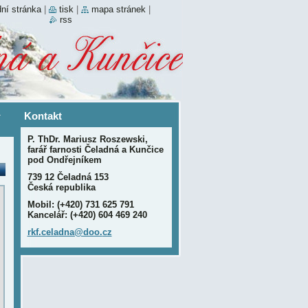
ní stránka
|
tisk
|
mapa stránek
|
rss
-
Kontakt
P. ThDr. Mariusz Roszewski,
farář farnosti Čeladná a Kunčice
pod Ondřejníkem
739 12 Čeladná 153
Česká republika
Mobil: (+420) 731 625 791
Kancelář: (+420) 604 469 240
rkf.cela
dna@doo.
cz