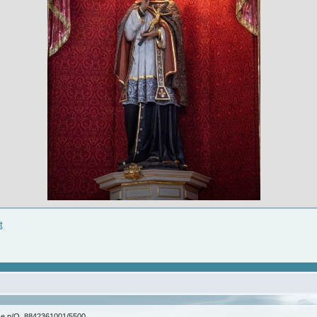
t
ice p/O. 8842361001/5500