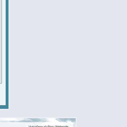
Vytvořeno službou
Webnode