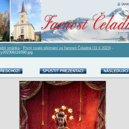
úvod
dní stránka
-
První svaté přijímání ve farnosti Čeladná (11.6.2023)
-
ky202306119390.jpg
ŘEDCHOZÍ
SPUSTIT PREZENTACI
NÁSLEDUJÍCÍ