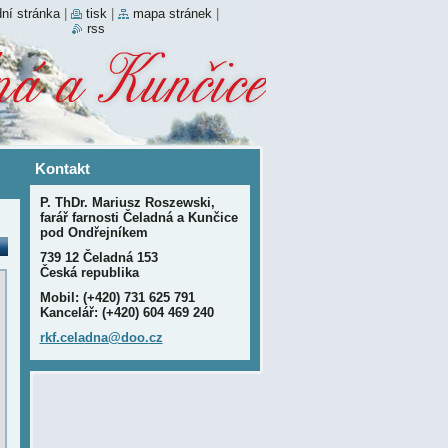
ní stránka
|
tisk
|
mapa stránek
|
rss
Kontakt
P. ThDr. Mariusz Roszewski,
farář farnosti Čeladná a Kunčice
pod Ondřejníkem
739 12 Čeladná 153
Česká republika
Mobil: (+420) 731 625 791
Kancelář: (+420) 604 469 240
rkf.cela
dna@doo.
cz