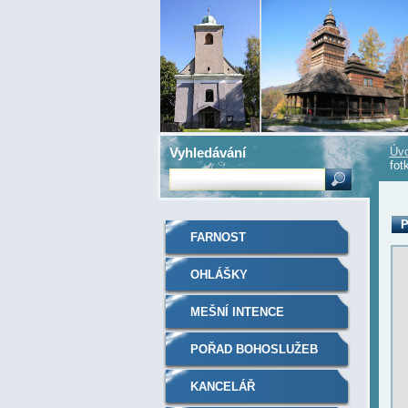
Vyhledávání
Úvo
fot
P
FARNOST
OHLÁŠKY
MEŠNÍ INTENCE
POŘAD BOHOSLUŽEB
KANCELÁŘ