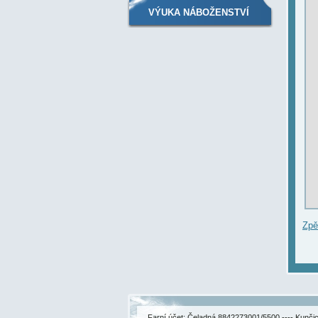
VÝUKA NÁBOŽENSTVÍ
Zpě
Farní účet: Čeladná 8842273001/5500 ---- Kunč