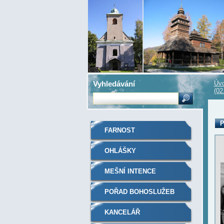
Vyhledávání
Úvo
(02
P
FARNOST
OHLÁŠKY
MEŠNÍ INTENCE
POŘAD BOHOSLUŽEB
KANCELÁŘ