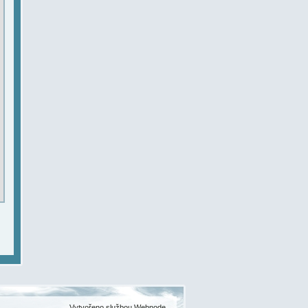
Vytvořeno službou
Webnode