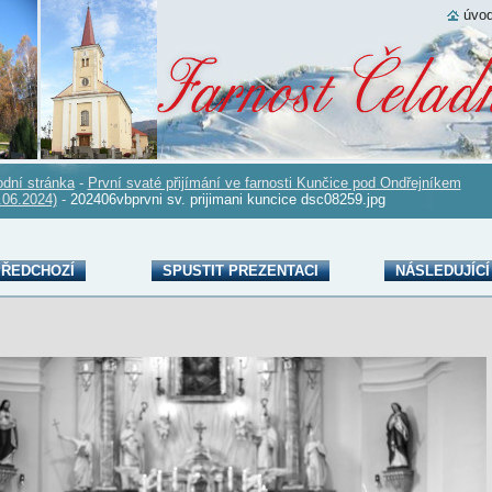
úvod
dní stránka
-
První svaté přijímání ve farnosti Kunčice pod Ondřejníkem
.06.2024)
-
202406vbprvni sv. prijimani kuncice dsc08259.jpg
ŘEDCHOZÍ
SPUSTIT PREZENTACI
NÁSLEDUJÍCÍ