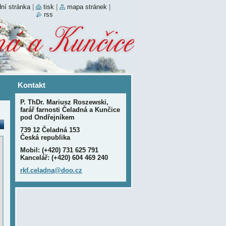
ní stránka
|
tisk
|
mapa stránek
|
rss
Kontakt
P. ThDr. Mariusz Roszewski,
farář farnosti Čeladná a Kunčice
pod Ondřejníkem
739 12 Čeladná 153
Česká republika
Mobil: (+420) 731 625 791
Kancelář: (+420) 604 469 240
rkf.cela
dna@doo.
cz