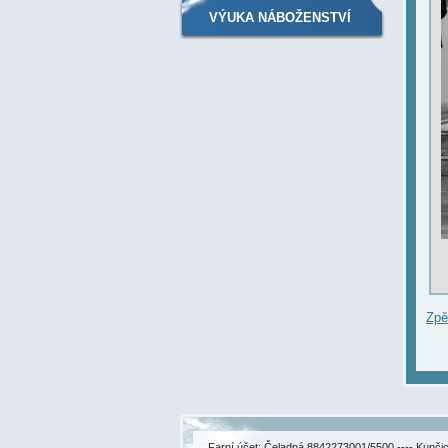
VÝUKA NÁBOŽENSTVÍ
Zpě
Farní účet: Čeladná 8842273001/5500 ---- Kunč