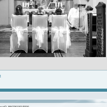
t
ice p/O. 8842361001/5500