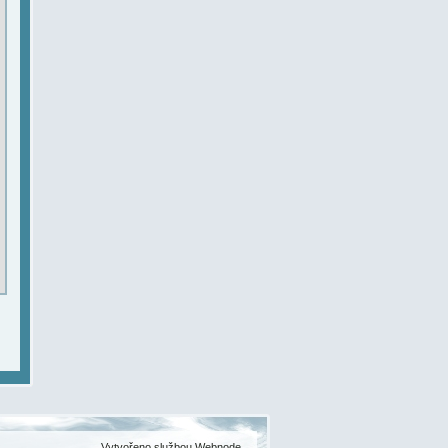
Vytvořeno službou
Webnode