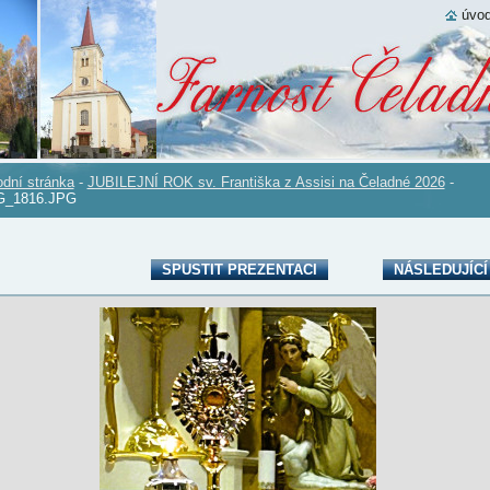
úvod
dní stránka
-
JUBILEJNÍ ROK sv. Františka z Assisi na Čeladné 2026
-
G_1816.JPG
SPUSTIT PREZENTACI
NÁSLEDUJÍCÍ