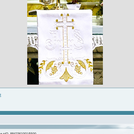
t
ice p/O. 8842361001/5500