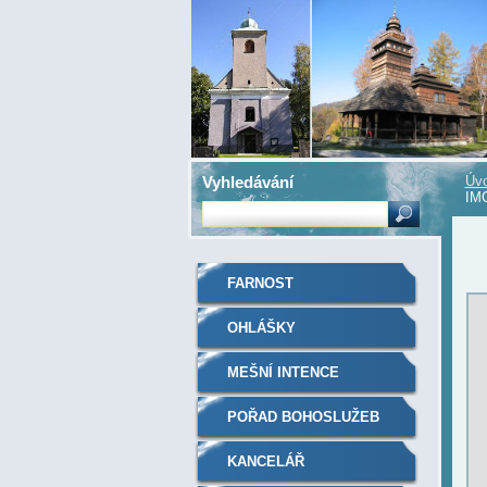
Vyhledávání
Úvo
IM
FARNOST
OHLÁŠKY
MEŠNÍ INTENCE
POŘAD BOHOSLUŽEB
KANCELÁŘ