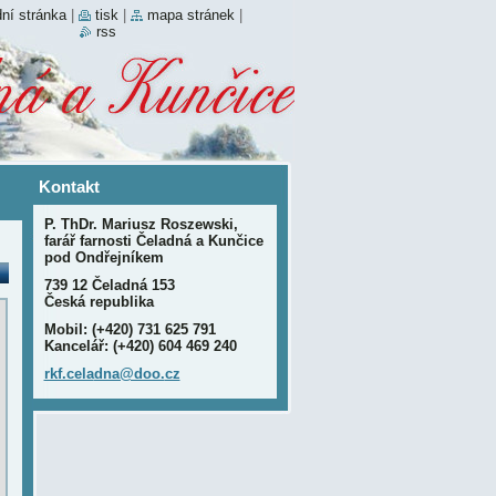
ní stránka
|
tisk
|
mapa stránek
|
rss
Kontakt
P. ThDr. Mariusz Roszewski,
farář farnosti Čeladná a Kunčice
pod Ondřejníkem
739 12 Čeladná 153
Česká republika
Mobil: (+420) 731 625 791
Kancelář: (+420) 604 469 240
rkf.cela
dna@doo.
cz