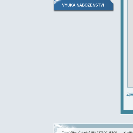
VÝUKA NÁBOŽENSTVÍ
Zpě
Farní účet: Čeladná 8842273001/5500 ---- Kunč