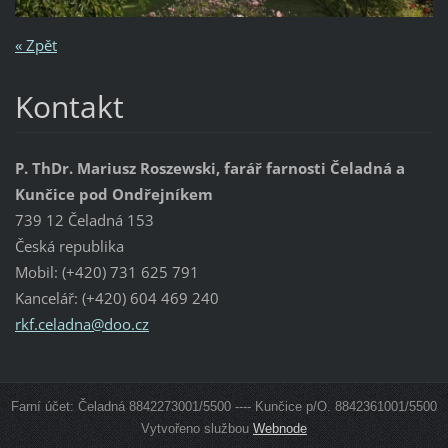
« Zpět
Kontakt
P. ThDr. Mariusz Roszewski, farář farnosti Čeladná a
Kunčice pod Ondřejníkem
739 12 Čeladná 153
Česká republika
Mobil: (+420) 731 625 791
Kancelář: (+420) 604 469 240
rkf.cela
dna@doo.
cz
Farní účet: Čeladná 8842273001/5500 ---- Kunčice p/O. 8842361001/5500
Vytvořeno službou
Webnode