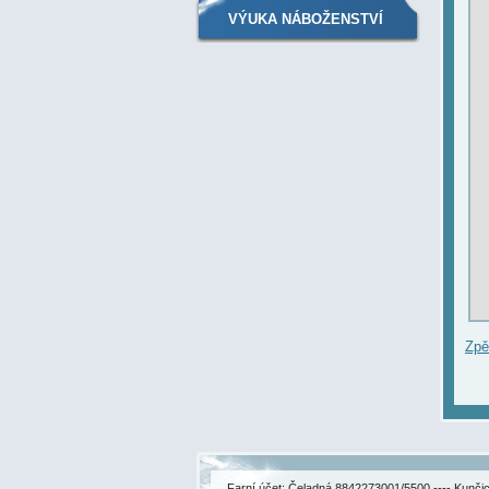
VÝUKA NÁBOŽENSTVÍ
Zpě
Farní účet: Čeladná 8842273001/5500 ---- Kunč