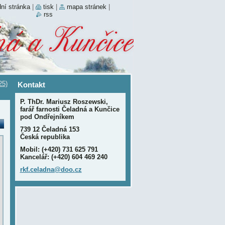
ní stránka
|
tisk
|
mapa stránek
|
rss
25)
Kontakt
P. ThDr. Mariusz Roszewski,
farář farnosti Čeladná a Kunčice
pod Ondřejníkem
739 12 Čeladná 153
Česká republika
Mobil: (+420) 731 625 791
Kancelář: (+420) 604 469 240
rkf.cela
dna@doo.
cz