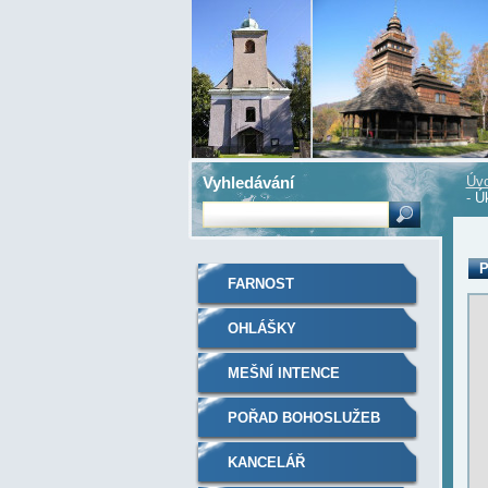
Vyhledávání
Úvo
-
Úk
P
FARNOST
OHLÁŠKY
MEŠNÍ INTENCE
POŘAD BOHOSLUŽEB
KANCELÁŘ