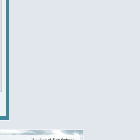
Vytvořeno službou
Webnode