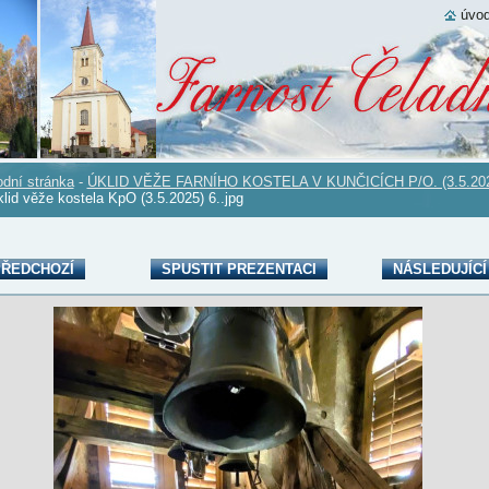
úvod
dní stránka
-
ÚKLID VĚŽE FARNÍHO KOSTELA V KUNČICÍCH P/O. (3.5.20
lid věže kostela KpO (3.5.2025) 6..jpg
ŘEDCHOZÍ
SPUSTIT PREZENTACI
NÁSLEDUJÍCÍ