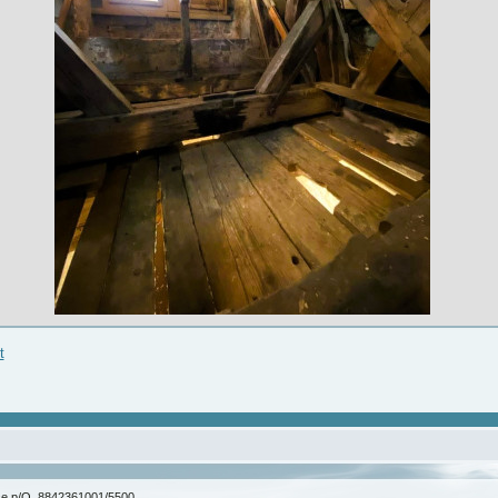
t
ice p/O. 8842361001/5500