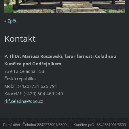
« Zpět
Kontakt
P. ThDr. Mariusz Roszewski, farář farnosti Čeladná a
Kunčice pod Ondřejníkem
739 12 Čeladná 153
Česká republika
Mobil: (+420) 731 625 791
Kancelář: (+420) 604 469 240
rkf.cela
dna@doo.
cz
Farní účet: Čeladná 8842273001/5500 ---- Kunčice p/O. 8842361001/5500