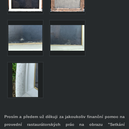
Prosím a předem už děkuji za jakoukoliv finanční pomoc na
provední rastaurátorských prác na obrazu "Setkání