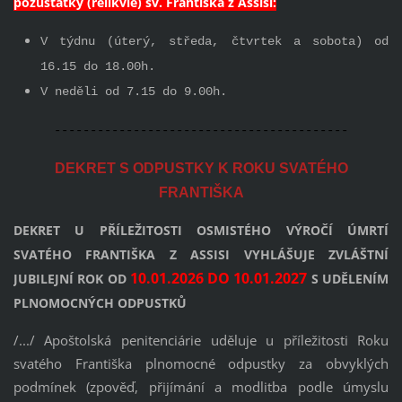
pozůstatky (relikvie) sv. Františka z Assisi:
V týdnu (úterý, středa, čtvrtek a sobota) od
16.15 do 18.00h.
V neděli od 7.15 do 9.00h.
-----------------------------------------
DEKRET S ODPUSTKY K ROKU SVATÉHO
FRANTIŠKA
DEKRET U PŘÍLEŽITOSTI OSMISTÉHO VÝROČÍ ÚMRTÍ
SVATÉHO FRANTIŠKA Z ASSISI VYHLÁŠUJE ZVLÁŠTNÍ
10.01.2026 DO 10.01.2027
JUBILEJNÍ ROK OD
S UDĚLENÍM
PLNOMOCNÝCH ODPUSTKŮ
/.../ Apoštolská penitenciárie uděluje u příležitosti Roku
svatého Františka plnomocné odpustky za obvyklých
podmínek (zpověď, přijímání a modlitba podle úmyslu