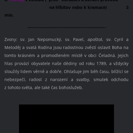
na hřbitov nebo k kremace) 3
min.
-----------------------------------------------------
Zvony: sv. Jan Nepomucký, sv. Pavel, apoštol, sv. Cyril a
Metoděj a svatá Rodina jsou radostnou zvěstí oslavit Boha na
tomto krásném a promodleném místě v obci Čeladná. Jejich
hlas provází obyvatele naše dědiny od roku 1789, a vždycky
sloužily lidem věrně a dobře. Ohlašuje jim běh času, blížící se
nebezpečí, radost z narození a svatby, smutek odchodu
z tohoto světa, ale také čas bohoslužeb.