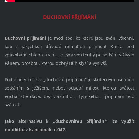
DUCHOVNÍ PŘIJÍMÁNÍ
Duchovní přijímání
je modlitba, ke které jsou zváni všichni,
kdo z jakýchkoli důvodů nemohou přijmout Krista pod
způsobami chleba a vína. Je výrazem touhy po setkání s živým
Pánem, prosbou, kterou dobrý Bůh slyší a vyslyší.
Podle učení církve „duchovní přijímání“ je skutečným osobním
setkáním s Ježíšem, neboť působí milost, kterou svátost
eucharistie dává, bez vlastního – fyzického – přijímání této
svátosti.
Jako alternativu k „duchovnímu přijímání“ lze využít
modlitbu z kancionálu č.042.