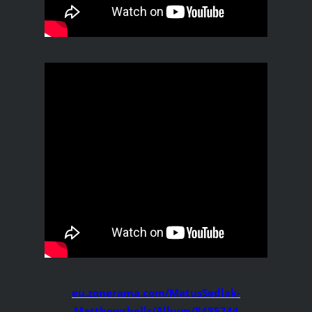
eu.zonerama.com/MatusSedlak-
Matthewsbells/Album/8485244