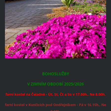
BOHOSLUŽBY
V ZIMNÍM OBDOBÍ 2025/2026
farní kostel na Čeladné - Út, St, Čt a So v 17.00h., Ne 8.00h.
farní kostel v Kunčicích pod Ondřejníkem - Pá v 16.15h., Ne