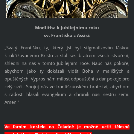
Modlitba k Jubilejnímu roku
sv. Františka z Assisi:
„Svatý Františku, ty, který jsi byl stigmatizován láskou
k ukřižovanému Kristu a stal ses bratrem všech stvoření,
shlédni na nás v tomto Jubilejním roce. Nauč nás pokoře,
abychom jako ty dokázali vidět Boha v maličkých a
opuštěných. Vypros nám milost odpouštění a dar pokoje pro
celý svět. Spojuj nás ve františkánském bratrství, abychom
s radostí hlásali evangelium a chránili naši sestru zemi.
Amen.“
Ve farním kostele na Čeladné je možné uctít tělesné