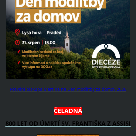
Pozvání biskupa Martina na Den modlitby za domov 2026
ČELADNÁ
800 LET OD ÚMRTÍ SV. FRANTIŠKA Z ASSISI