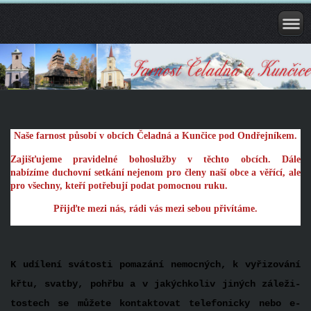
Naše farnost působí v obcích Čeladná a Kunčice pod Ondřejníkem.
Zajišťujeme pravidelné bohoslužby v těchto obcích. Dále
nabízíme duchovní setkání nejenom pro členy naší obce a věřící, ale
pro všechny, kteří potřebují podat pomocnou ruku.
Přijďte mezi nás, rádi vás mezi sebou přivítáme.
K udílení svátosti pomazání ne­mocných, k vyřizování
křtu, svatby, pohřbu a v jakýchkoliv jiných záleži­
tostech se můžete kontakto­vat telefonicky nebo e-