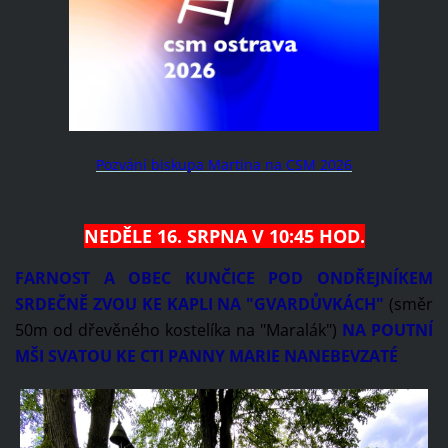
Pozvání biskupa Martina na CSM 2026
NEDĚLE 16. SRPNA V 10:45 HOD.
FARNOST A OBEC KUNČICE POD ONDŘEJNÍKEM
SRDEČNĚ ZVOU KE KAPLI NA "GVARDŮVKÁCH"
(směr
50m od dřevěného kostelíka na "Maralák")
NA POUTNÍ
MŠI SVATOU KE CTI PANNY MARIE NANEBEVZATÉ