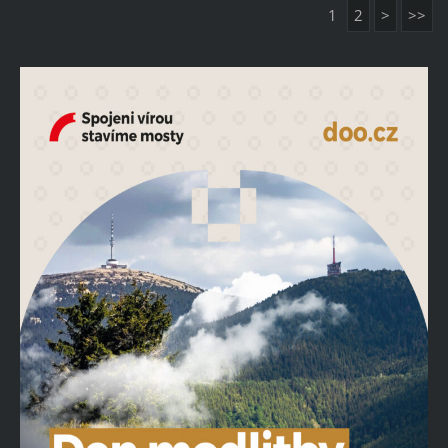
1
2
>
>>