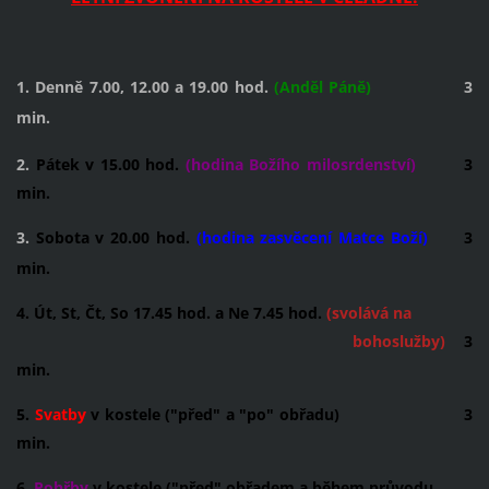
1. Denně 7.00, 12.00 a 19.00 hod.
(Anděl Páně)
3
min.
2.
Pátek v 15.00 hod.
(hodina Božího milosrdenství)
3
min.
3.
Sobota v 20.00 hod.
(hodina zasvěcení Matce Boží)
3
min.
4. Út, St, Čt, So 17.45 hod. a Ne 7.45 hod.
(svolává na
bohoslužby)
3
min.
5.
Svatby
v kostele ("před" a "po" obřadu) 3
min.
6.
Pohřby
v kostele ("před" obřadem a během průvodu