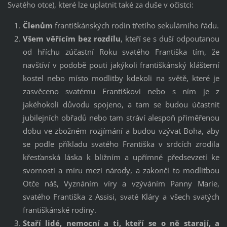
Svatého otce), které lze uplatnit také za duše v očistci:
Členům
františkánských rodin třetího sekulárního řádu.
Všem věřícím bez rozdílu
, kteří se s duší odpoutanou
od hříchu zúčastní Roku svatého Františka tím, že
navštíví v podobě pouti jakýkoli františkánský klášterní
kostel nebo místo modlitby kdekoli na světě, které je
zasvěceno svatému Františkovi nebo s ním je z
jakéhokoli důvodu spojeno, a tam se budou účastnit
jubilejních obřadů nebo tam stráví alespoň přiměřenou
dobu ve zbožném rozjímání a budou vzývat Boha, aby
se podle příkladu svatého Františka v srdcích zrodila
křesťanská láska k bližním a upřímné předsevzetí ke
svornosti a míru mezi národy, a zakončí to modlitbou
Otče náš, Vyznáním víry a vzýváním Panny Marie,
svatého Františka z Assisi, svaté Kláry a všech svatých
františkánské rodiny.
Staří lidé, nemocní a ti, kteří se o ně starají, a