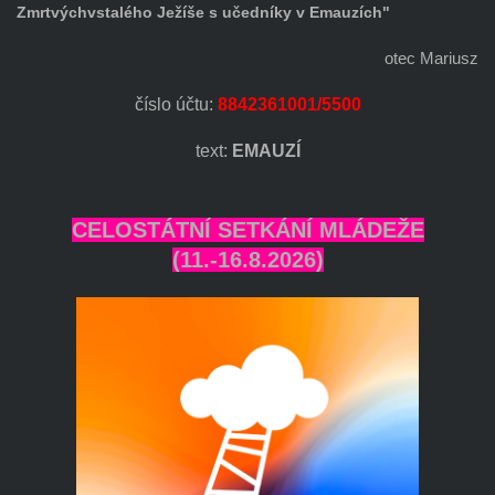
Zmrtvýchvstalého Ježíše s učedníky v Emauzích"
otec Mariusz
číslo účtu:
8842361001/5500
text:
EMAUZÍ
CELOSTÁTNÍ SETKÁNÍ MLÁDEŽE
(11.-16.8.2026)