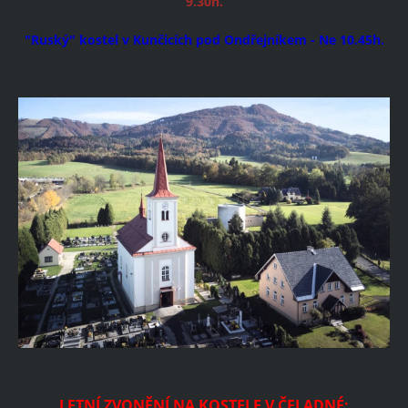
9.30h.
"Ruský" kostel v Kunčicích pod Ondřejníkem - Ne 10.45h.
LETNÍ ZVONĚNÍ NA KOSTELE V ČELADNÉ: