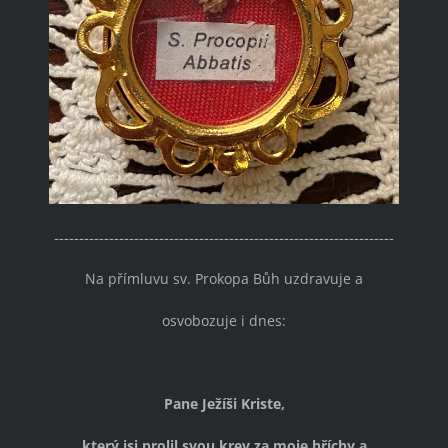
--------------------------------------------------------------------
Na přímluvu sv. Prokopa Bůh uzdravuje a
osvobozuje i dnes:
Pane Ježíši Kriste,
který jsi prolil svou krev za moje hříchy a