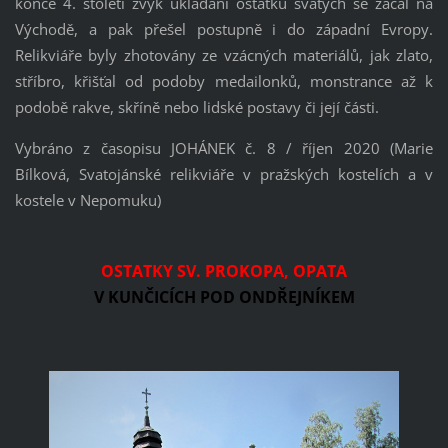
konce 4. století zvyk ukládání ostatků svatých se začal na
Východě, a pak přešel postupně i do západní Evropy.
Relikviáře byly zhotovány ze vzácných materiálů, jak zlato,
stříbro, křišťal od podoby medailonků, monstrance až k
podobě rakve, skříně nebo lidské postavy či její části.
Vybráno z časopisu JOHÁNEK č. 8 / říjen 2020 (Marie
Bílková, Svatojánské relikviáře v pražských kostelích a v
kostele v Nepomuku)
OSTATKY SV. PROKOPA, OPATA
V KUNČICÍCH POD ONDŘEJNÍKEM