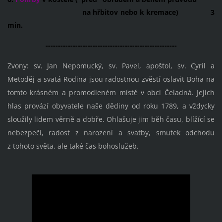
na hřbitov nebo k kremace) 3
min.
-----------------------------------------------------
Zvony: sv. Jan Nepomucký, sv. Pavel, apoštol, sv. Cyril a
Metoděj a svatá Rodina jsou radostnou zvěstí oslavit Boha na
tomto krásném a promodleném místě v obci Čeladná. Jejich
hlas provází obyvatele naše dědiny od roku 1789, a vždycky
sloužily lidem věrně a dobře. Ohlašuje jim běh času, blížící se
nebezpečí, radost z narození a svatby, smutek odchodu
z tohoto světa, ale také čas bohoslužeb.