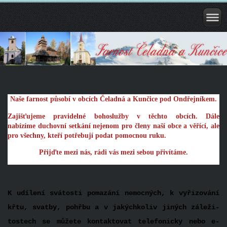
Naše farnost působí v obcích Čeladná a Kunčice pod Ondřejníkem.
Zajišťujeme pravidelné bohoslužby v těchto obcích. Dále
nabízíme duchovní setkání nejenom pro členy naší obce a věřící, ale
pro všechny, kteří potřebují podat pomocnou ruku.
Přijďte mezi nás, rádi vás mezi sebou přivítáme.
K udílení svátosti pomazání ne­mocných, k vyřizování
křtu, svatby, pohřbu a v jakýchkoliv jiných záleži­
tostech se můžete kontakto­vat telefonicky nebo e-