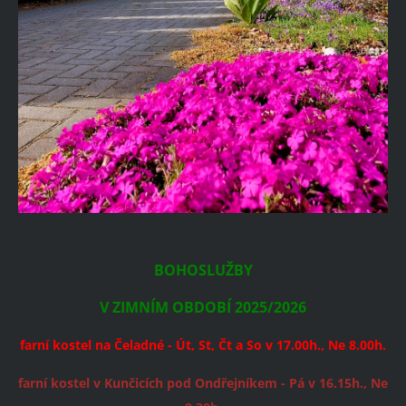
BOHOSLUŽBY
V ZIMNÍM OBDOBÍ 2025/2026
farní kostel na Čeladné - Út, St, Čt a So v 17.00h., Ne 8.00h.
farní kostel v Kunčicích pod Ondřejníkem - Pá v 16.15h., Ne