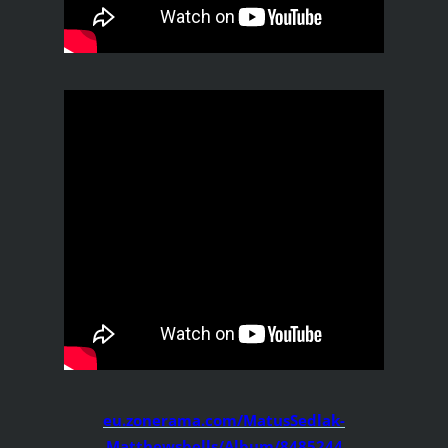
eu.zonerama.com/MatusSedlak-
Matthewsbells/Album/8485244