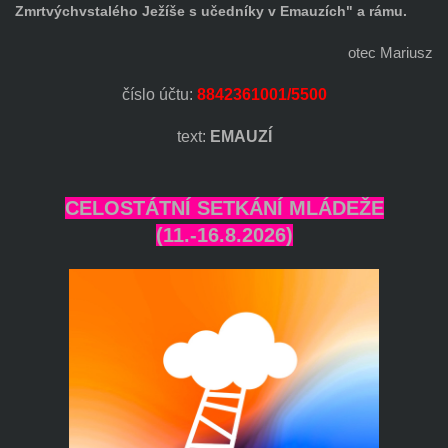
Zmrtvýchvstalého Ježíše s učedníky v Emauzích" a rámu.
otec Mariusz
číslo účtu:
8842361001/5500
text:
EMAUZÍ
CELOSTÁTNÍ SETKÁNÍ MLÁDEŽE
(11.-16.8.2026)