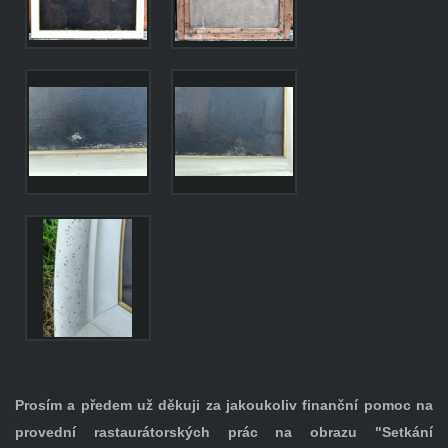
Prosím a předem už děkuji za jakoukoliv finanční pomoc na
provední rastaurátorských prác na obrazu "Setkání