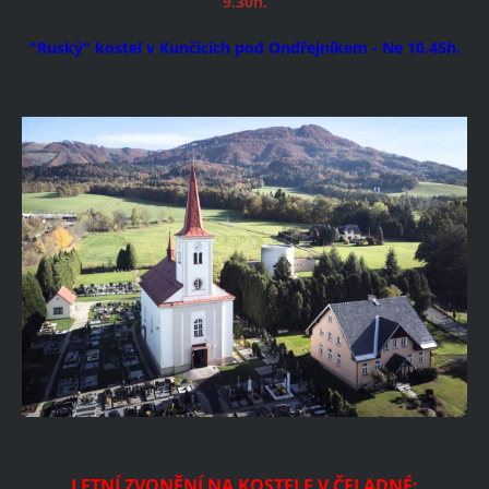
9.30h.
"Ruský" kostel v Kunčicích pod Ondřejníkem - Ne 10.45h.
LETNÍ ZVONĚNÍ NA KOSTELE V ČELADNÉ: