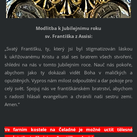
Modlitba k Jubilejnímu roku
sv. Františka z Assisi:
„Svatý Františku, ty, který jsi byl stigmatizován láskou
k ukřižovanému Kristu a stal ses bratrem všech stvoření,
shlédni na nás v tomto Jubilejním roce. Nauč nás pokoře,
abychom jako ty dokázali vidět Boha v maličkých a
opuštěných. Vypros nám milost odpouštění a dar pokoje pro
celý svět. Spojuj nás ve františkánském bratrství, abychom
s radostí hlásali evangelium a chránili naši sestru zemi.
Amen.“
Ve farním kostele na Čeladné je možné uctít tělesné