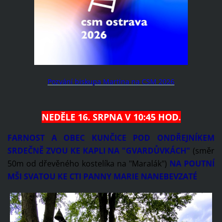
Pozvání biskupa Martina na CSM 2026
NEDĚLE 16. SRPNA V 10:45 HOD.
FARNOST A OBEC KUNČICE POD ONDŘEJNÍKEM
SRDEČNĚ ZVOU KE KAPLI NA "GVARDŮVKÁCH"
(směr
50m od dřevěného kostelíka na "Maralák")
NA POUTNÍ
MŠI SVATOU KE CTI PANNY MARIE NANEBEVZATÉ