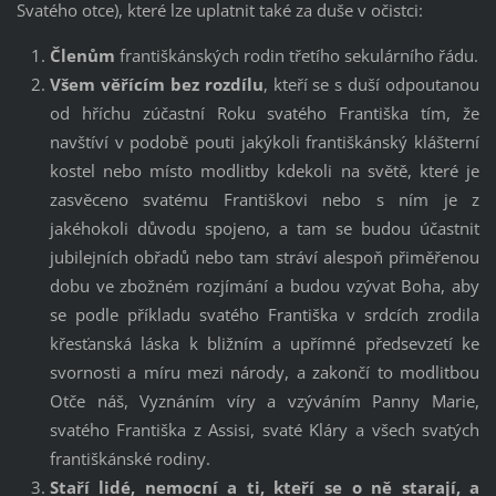
Svatého otce), které lze uplatnit také za duše v očistci:
Členům
františkánských rodin třetího sekulárního řádu.
Všem věřícím bez rozdílu
, kteří se s duší odpoutanou
od hříchu zúčastní Roku svatého Františka tím, že
navštíví v podobě pouti jakýkoli františkánský klášterní
kostel nebo místo modlitby kdekoli na světě, které je
zasvěceno svatému Františkovi nebo s ním je z
jakéhokoli důvodu spojeno, a tam se budou účastnit
jubilejních obřadů nebo tam stráví alespoň přiměřenou
dobu ve zbožném rozjímání a budou vzývat Boha, aby
se podle příkladu svatého Františka v srdcích zrodila
křesťanská láska k bližním a upřímné předsevzetí ke
svornosti a míru mezi národy, a zakončí to modlitbou
Otče náš, Vyznáním víry a vzýváním Panny Marie,
svatého Františka z Assisi, svaté Kláry a všech svatých
františkánské rodiny.
Staří lidé, nemocní a ti, kteří se o ně starají, a