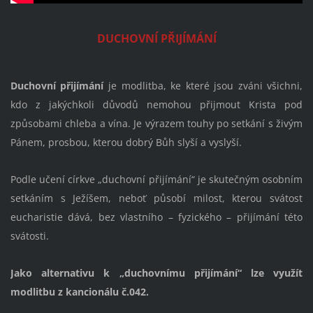
DUCHOVNÍ PŘIJÍMÁNÍ
Duchovní přijímání
je modlitba, ke které jsou zváni všichni,
kdo z jakýchkoli důvodů nemohou přijmout Krista pod
způsobami chleba a vína. Je výrazem touhy po setkání s živým
Pánem, prosbou, kterou dobrý Bůh slyší a vyslyší.
Podle učení církve „duchovní přijímání“ je skutečným osobním
setkáním s Ježíšem, neboť působí milost, kterou svátost
eucharistie dává, bez vlastního – fyzického – přijímání této
svátosti.
Jako alternativu k „duchovnímu přijímání“ lze využít
modlitbu z kancionálu č.042.