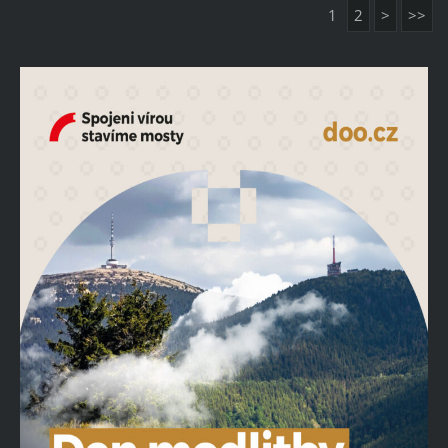
1
2
>
>>