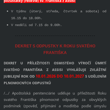
pozůstatky (relikvie) sv. Františka z Assisi:
V týdnu (úterý, středa, čtvrtek a sobota) od
16.15 do 18.00h.
V neděli od 7.15 do 9.00h.
-----------------------------------------
DEKRET S ODPUSTKY K ROKU SVATÉHO
FRANTIŠKA
DEKRET U PŘÍLEŽITOSTI OSMISTÉHO VÝROČÍ ÚMRTÍ
SVATÉHO FRANTIŠKA Z ASSISI VYHLÁŠUJE ZVLÁŠTNÍ
10.01.2026 DO 10.01.2027
JUBILEJNÍ ROK OD
S UDĚLENÍM
PLNOMOCNÝCH ODPUSTKŮ
/.../ Apoštolská penitenciárie uděluje u příležitosti Roku
svatého Františka plnomocné odpustky za obvyklých
podmínek (zpověď, přijímání a modlitba podle úmyslu