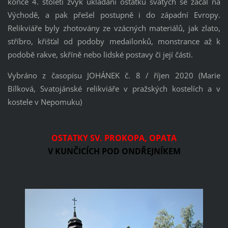
konce 4. století zvyk ukládání ostatků svatých se začal na
Východě, a pak přešel postupně i do západní Evropy.
Relikviáře byly zhotovány ze vzácných materiálů, jak zlato,
stříbro, křišťal od podoby medailonků, monstrance až k
podobě rakve, skříně nebo lidské postavy či její části.
Vybráno z časopisu JOHÁNEK č. 8 / říjen 2020 (Marie
Bílková, Svatojánské relikviáře v pražských kostelích a v
kostele v Nepomuku)
OSTATKY SV. PROKOPA, OPATA
V KUNČICÍCH POD ONDŘEJNÍKEM