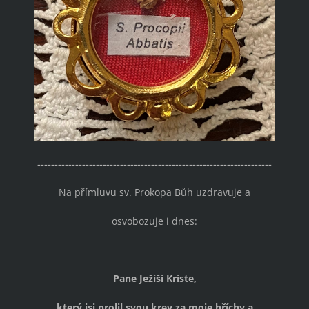
--------------------------------------------------------------------
Na přímluvu sv. Prokopa Bůh uzdravuje a
osvobozuje i dnes:
Pane Ježíši Kriste,
který jsi prolil svou krev za moje hříchy a