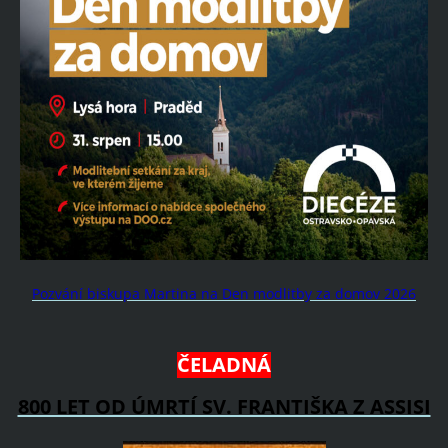
Pozvání biskupa Martina na Den modlitby za domov 2026
ČELADNÁ
800 LET OD ÚMRTÍ SV. FRANTIŠKA Z ASSISI