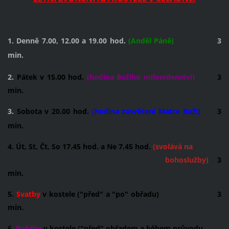
1. Denně 7.00, 12.00 a 19.00 hod.
(Anděl Páně)
3
min.
2.
Pátek v 15.00 hod.
(hodina Božího milosrdenství)
3
min.
3.
Sobota v 20.00 hod.
(hodina zasvěcení Matce Boží)
3
min.
4. Út, St, Čt, So 17.45 hod. a Ne 7.45 hod.
(svolává na
bohoslužby)
3
min.
5.
Svatby
v kostele ("před" a "po" obřadu) 3
min.
6.
Pohřby
v kostele ("před" obřadem a během průvodu