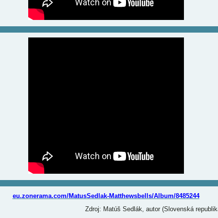
eu.zonerama.com/MatusSedlak-Matthewsbells/Album/8485244
Zdroj: Matúš Sedlák, autor (Slovenská republik