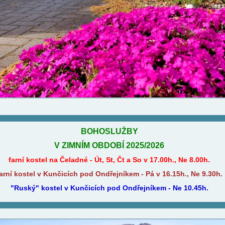
BOHOSLUŽBY
V ZIMNÍM OBDOBÍ 2025/2026
farní kostel na Čeladné - Út, St, Čt a So v 17.00h., Ne 8.00h.
arní kostel v Kunčicích pod Ondřejníkem - Pá v 16.15h., Ne 9.30h.
"Ruský" kostel v Kunčicích pod Ondřejníkem - Ne 10.45h.