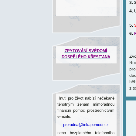
3.
4. 
5.
6.
n
ZPYTOVÁNÍ SVĚDOMÍ
Zvo
DOSPĚLÉHO KŘEST'ANA
Ro
pro
děd
běh
z t
Hnuti pro život nabízí nečekaně
těhotným ženám mimořádnou
finanční pomoc prostřednictvím
e-mailu:
proradna@linkapomoci.cz
nebo bezplatného telefonního