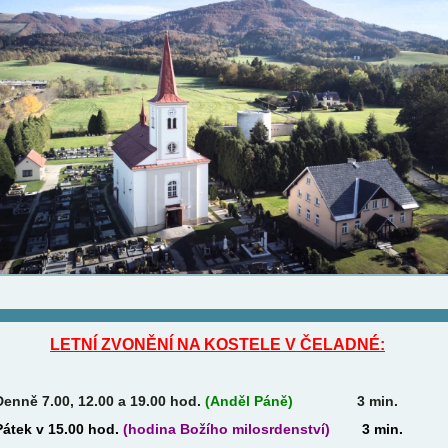
LETNÍ ZVONĚNÍ NA KOSTELE V ČELADNÉ:
Denně 7.00, 12.00 a 19.00 hod.
(Anděl Páně)
3 min.
Pátek v 15.00 hod.
(hodina Božího milosrdenství)
3 min.