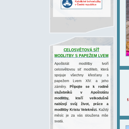
CELOSVĚTOVÁ SÍŤ
MODLITBY S PAPEŽEM LVEM
Apoštolát modlitby tvoří
celosvětovou siť modliteb, která
spojuje všechny křesťany s
papežem Lvem XIV. a jeho
záměry.
Připojte se k rodině
služebníků v Apoštolátu
modlitby, kteří velkodušně
f
nabízejí svůj život, práce a
modlitby Kristu Veleknězi.
Každý
měsíc je za vás sloužena mše
svatá.