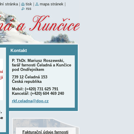
ní stránka
|
tisk
|
mapa stránek
|
rss
Kontakt
P. ThDr. Mariusz Roszewski,
farář farnosti Čeladná a Kunčice
pod Ondřejníkem
ní
739 12 Čeladná 153
jí
Česká republika
Mobil: (+420) 731 625 791
Kancelář: (+420) 604 469 240
rkf.cela
dna@doo.
cz
u,
se
Fakturační údaje farnosti