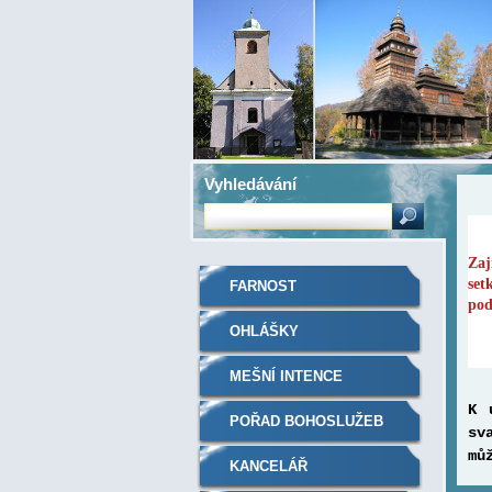
Vyhledávání
Zaj
set
FARNOST
pod
OHLÁŠKY
MEŠNÍ INTENCE
K 
POŘAD BOHOSLUŽEB
sv
mů
KANCELÁŘ