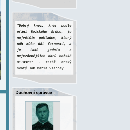
"Dobrý kněz, kněz podle
přání Božského Srdce, je
největším pokladem, který
Bůh může dát farnosti, a
je také jedním z
nejvzácnějších darů božské
milosti"
- farář arský
svatý Jan Maria Vianney.
Duchovní správce