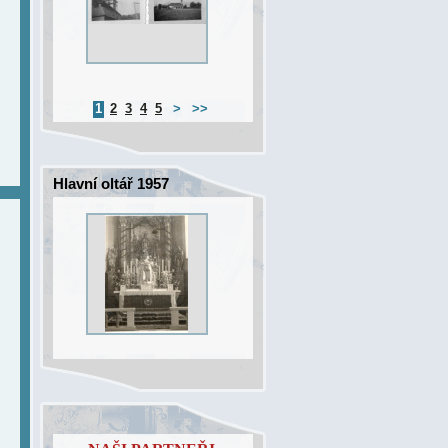
1
2
3
4
5
>
>>
Hlavní oltář 1957