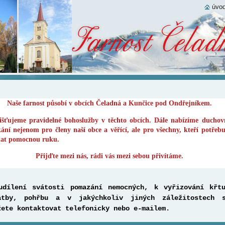
úvod
Naše farnost působí v obcích Čeladná a Kunčice pod Ondřejníkem.
išťujeme pravidelné bohoslužby v těchto obcích. Dále nabízíme duchov
kání nejenom pro členy naší obce a věřící, ale pro všechny, kteří potřebu
at pomocnou ruku.
Přijďte mezi nás, rádi vás mezi sebou přivítáme.
udílení svátosti pomazání ne­mocných, k vyřizování křt
atby, pohřbu a v jakýchkoliv jiných záleži­tostech 
žete kontakto­vat telefonicky nebo e-mailem.