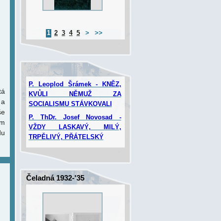
1
2
3
4
5
>
>>
P. Leoplod Šrámek - KNĚZ,
tá
KVŮLI NĚMUŽ ZA
 a
SOCIALISMU STÁVKOVALI
še
P. ThDr. Josef Novosad -
im
VŽDY LASKAVÝ, MILÝ,
du
TRPĚLIVÝ, PŘÁTELSKÝ
Čeladná 1932-'35