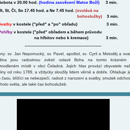
Sobota v 20.00 hod.
(hodina zasvěcení Matce Boží)
3 min.
Út, St, Čt, So 17.45 hod. a Ne 7.45 hod.
(svolává na
bohoslužby)
3 min.
Svatby
v kostele ("před" a "po" obřadu) 3 min.
Pohřby
v kostele ("před" obřadem a během průvodu
a hřbitov nebo k kremace) 3 min.
-----------------------------------------------------
ny: sv. Jan Nepomucký, sv. Pavel, apoštol, sv. Cyril a Metoděj a sva
dina jsou radostnou zvěstí oslavit Boha na tomto krásném
modleném místě v obci Čeladná. Jejich hlas provází obyvatele na
iny od roku 1789, a vždycky sloužily lidem věrně a dobře. Ohlašuje j
 času, blížící se nebezpečí, radost z narození a svatby, smutek odcho
ohoto světa, ale také čas bohoslužeb.