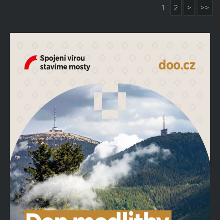
1
2
>
>>