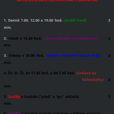
1. Denně 7.00, 12.00 a 19.00 hod.
(Anděl Páně)
3
min.
2.
Pátek v 15.00 hod.
(hodina Božího milosrdenství)
3
min.
3.
Sobota v 20.00 hod.
(hodina zasvěcení Matce Boží)
3
min.
4. Út, St, Čt, So 17.45 hod. a Ne 7.45 hod.
(svolává na
bohoslužby)
3
min.
5.
Svatby
v kostele ("před" a "po" obřadu) 3
min.
6.
Pohřby
v kostele ("před" obřadem a během průvodu