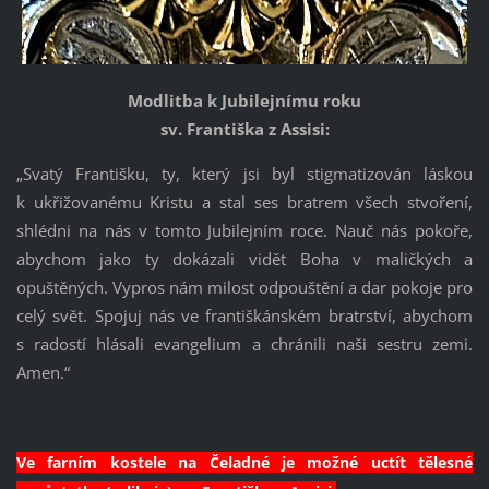
Modlitba k Jubilejnímu roku
sv. Františka z Assisi:
„Svatý Františku, ty, který jsi byl stigmatizován láskou
k ukřižovanému Kristu a stal ses bratrem všech stvoření,
shlédni na nás v tomto Jubilejním roce. Nauč nás pokoře,
abychom jako ty dokázali vidět Boha v maličkých a
opuštěných. Vypros nám milost odpouštění a dar pokoje pro
celý svět. Spojuj nás ve františkánském bratrství, abychom
s radostí hlásali evangelium a chránili naši sestru zemi.
Amen.“
Ve farním kostele na Čeladné je možné uctít tělesné