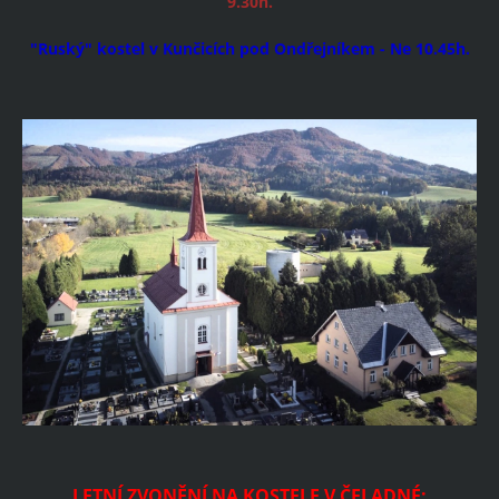
9.30h.
"Ruský" kostel v Kunčicích pod Ondřejníkem - Ne 10.45h.
LETNÍ ZVONĚNÍ NA KOSTELE V ČELADNÉ: