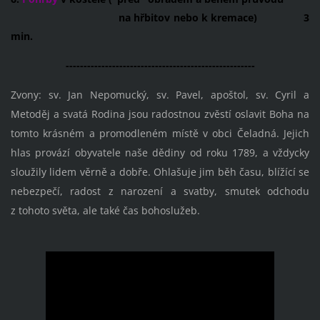
na hřbitov nebo k kremace) 3
min.
-----------------------------------------------------
Zvony: sv. Jan Nepomucký, sv. Pavel, apoštol, sv. Cyril a
Metoděj a svatá Rodina jsou radostnou zvěstí oslavit Boha na
tomto krásném a promodleném místě v obci Čeladná. Jejich
hlas provází obyvatele naše dědiny od roku 1789, a vždycky
sloužily lidem věrně a dobře. Ohlašuje jim běh času, blížící se
nebezpečí, radost z narození a svatby, smutek odchodu
z tohoto světa, ale také čas bohoslužeb.