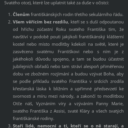
Svatého otce), které lze uplatnit také za duše v očistci:
Členům
františkánských rodin třetího sekulárního řádu.
Všem věřícím bez rozdílu
, kteří se s duší odpoutanou
od hříchu zúčastní Roku svatého Františka tím, že
navštíví v podobě pouti jakýkoli františkánský klášterní
kostel nebo místo modlitby kdekoli na světě, které je
zasvěceno svatému Františkovi nebo s ním je z
jakéhokoli důvodu spojeno, a tam se budou účastnit
jubilejních obřadů nebo tam stráví alespoň přiměřenou
dobu ve zbožném rozjímání a budou vzývat Boha, aby
se podle příkladu svatého Františka v srdcích zrodila
křesťanská láska k bližním a upřímné předsevzetí ke
svornosti a míru mezi národy, a zakončí to modlitbou
Otče náš, Vyznáním víry a vzýváním Panny Marie,
svatého Františka z Assisi, svaté Kláry a všech svatých
františkánské rodiny.
Staří lidé, nemocní a ti, kteří se o ně starají, a