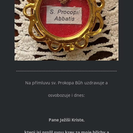
--------------------------------------------------------------------
Na přímluvu sv. Prokopa Bůh uzdravuje a
osvobozuje i dnes:
Pane Ježíši Kriste,
který jsi prolil svou krev za moje hříchy a