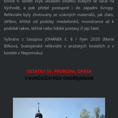
konce 4. století zvyk ukládání ostatků svatých se začal na
Východě, a pak přešel postupně i do západní Evropy.
Relikviáře byly zhotovány ze vzácných materiálů, jak zlato,
stříbro, křišťal od podoby medailonků, monstrance až k
podobě rakve, skříně nebo lidské postavy či její části.
Vybráno z časopisu JOHÁNEK č. 8 / říjen 2020 (Marie
Bílková, Svatojánské relikviáře v pražských kostelích a v
kostele v Nepomuku)
OSTATKY SV. PROKOPA, OPATA
V KUNČICÍCH POD ONDŘEJNÍKEM