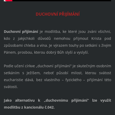
DUCHOVNÍ PŘIJÍMÁNÍ
Duchovní přijímání
je modlitba, ke které jsou zváni všichni,
kdo z jakýchkoli důvodů nemohou přijmout Krista pod
způsobami chleba a vína. Je výrazem touhy po setkání s živým
Pánem, prosbou, kterou dobrý Bůh slyší a vyslyší.
Podle učení církve „duchovní přijímání“ je skutečným osobním
setkáním s Ježíšem, neboť působí milost, kterou svátost
eucharistie dává, bez vlastního – fyzického – přijímání této
svátosti.
Jako alternativu k „duchovnímu přijímání“ lze využít
modlitbu z kancionálu č.042.