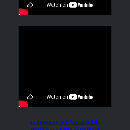
eu.zonerama.com/MatusSedlak-
Matthewsbells/Album/8485244