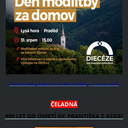
Pozvání biskupa Martina na Den modlitby za domov 2026
ČELADNÁ
800 LET OD ÚMRTÍ SV. FRANTIŠKA Z ASSISI