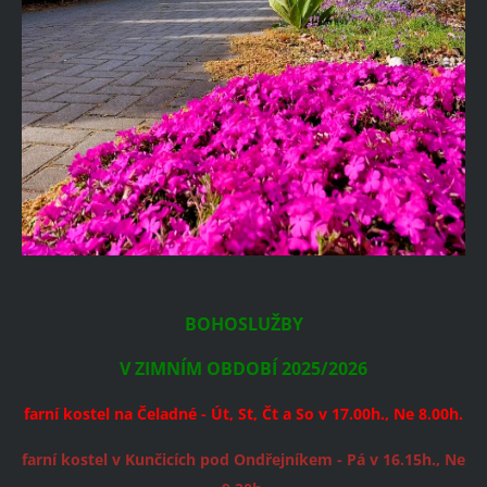
BOHOSLUŽBY
V ZIMNÍM OBDOBÍ 2025/2026
farní kostel na Čeladné - Út, St, Čt a So v 17.00h., Ne 8.00h.
farní kostel v Kunčicích pod Ondřejníkem - Pá v 16.15h., Ne