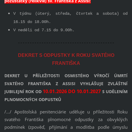
pozůstatky (relikvie) sv. Františka z Assisi:
V týdnu (úterý, středa, čtvrtek a sobota) od
16.15 do 18.00h.
V neděli od 7.15 do 9.00h.
-----------------------------------------
DEKRET S ODPUSTKY K ROKU SVATÉHO
FRANTIŠKA
DEKRET U PŘÍLEŽITOSTI OSMISTÉHO VÝROČÍ ÚMRTÍ
SVATÉHO FRANTIŠKA Z ASSISI VYHLÁŠUJE ZVLÁŠTNÍ
10.01.2026 DO 10.01.2027
JUBILEJNÍ ROK OD
S UDĚLENÍM
PLNOMOCNÝCH ODPUSTKŮ
/.../ Apoštolská penitenciárie uděluje u příležitosti Roku
svatého Františka plnomocné odpustky za obvyklých
podmínek (zpověď, přijímání a modlitba podle úmyslu