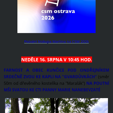
Pozvání biskupa Martina na CSM 2026
NEDĚLE 16. SRPNA V 10:45 HOD.
FARNOST A OBEC KUNČICE POD ONDŘEJNÍKEM
SRDEČNĚ ZVOU KE KAPLI NA "GVARDŮVKÁCH"
(směr
50m od dřevěného kostelíka na "Maralák")
NA POUTNÍ
MŠI SVATOU KE CTI PANNY MARIE NANEBEVZATÉ