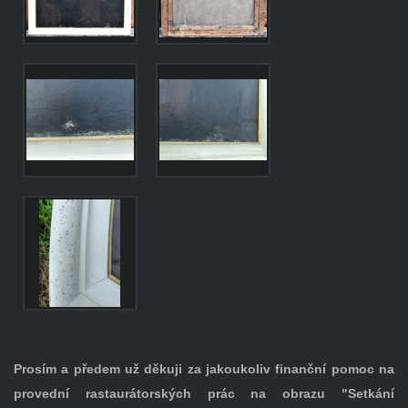
Prosím a předem už děkuji za jakoukoliv finanční pomoc na
provední rastaurátorských prác na obrazu "Setkání