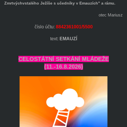
Zmrtvýchvstalého Ježíše s učedníky v Emauzích" a rámu.
otec Mariusz
číslo účtu:
8842361001/5500
text:
EMAUZÍ
CELOSTÁTNÍ SETKÁNÍ MLÁDEŽE
(11.-16.8.2026)