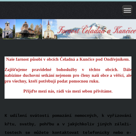
Naše farnost působí v obcích Čeladná a Kunčice pod Ondřejníkem.
Zajišťujeme pravidelné bohoslužby v těchto obcích. Dále
nabízíme duchovní setkání nejenom pro členy naší obce a věřící, ale
pro všechny, kteří potřebují podat pomocnou ruku.
Přijďte mezi nás, rádi vás mezi sebou přivítáme.
K udílení svátosti pomazání ne­mocných, k vyřizování
křtu, svatby, pohřbu a v jakýchkoliv jiných záleži­
tostech se můžete kontakto­vat telefonicky nebo e-