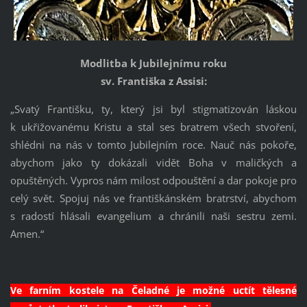
Modlitba k Jubilejnímu roku
sv. Františka z Assisi:
„Svatý Františku, ty, který jsi byl stigmatizován láskou
k ukřižovanému Kristu a stal ses bratrem všech stvoření,
shlédni na nás v tomto Jubilejním roce. Nauč nás pokoře,
abychom jako ty dokázali vidět Boha v maličkých a
opuštěných. Vypros nám milost odpouštění a dar pokoje pro
celý svět. Spojuj nás ve františkánském bratrství, abychom
s radostí hlásali evangelium a chránili naši sestru zemi.
Amen.“
Ve farním kostele na Čeladné je možné uctít tělesné