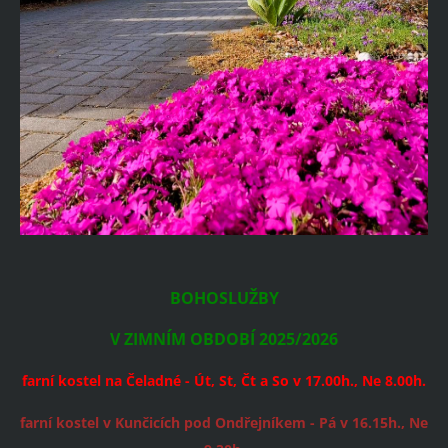
BOHOSLUŽBY
V ZIMNÍM OBDOBÍ 2025/2026
farní kostel na Čeladné - Út, St, Čt a So v 17.00h., Ne 8.00h.
farní kostel v Kunčicích pod Ondřejníkem - Pá v 16.15h., Ne