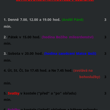
1. Denně 7.00, 12.00 a 19.00 hod.
(Anděl Páně)
3
min.
2.
Pátek v 15.00 hod.
(hodina Božího milosrdenství)
3
min.
3.
Sobota v 20.00 hod.
(hodina zasvěcení Matce Boží)
3
min.
4. Út, St, Čt, So 17.45 hod. a Ne 7.45 hod.
(svolává na
bohoslužby)
3
min.
5.
Svatby
v kostele ("před" a "po" obřadu) 3
min.
6.
Pohřby
v kostele ("před" obřadem a během průvodu