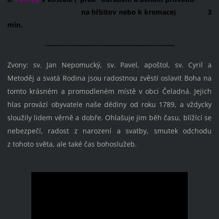
na hřbitov nebo k kremace) 3
min.
-----------------------------------------------------
Zvony: sv. Jan Nepomucký, sv. Pavel, apoštol, sv. Cyril a
Metoděj a svatá Rodina jsou radostnou zvěstí oslavit Boha na
tomto krásném a promodleném místě v obci Čeladná. Jejich
hlas provází obyvatele naše dědiny od roku 1789, a vždycky
sloužily lidem věrně a dobře. Ohlašuje jim běh času, blížící se
nebezpečí, radost z narození a svatby, smutek odchodu
z tohoto světa, ale také čas bohoslužeb.