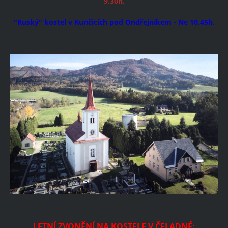
9.30h.
"Ruský" kostel v Kunčicích pod Ondřejníkem - Ne 10.45h.
LETNÍ ZVONĚNÍ NA KOSTELE V ČELADNÉ: