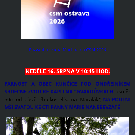
Pozvání biskupa Martina na CSM 2026
NEDĚLE 16. SRPNA V 10:45 HOD.
FARNOST A OBEC KUNČICE POD ONDŘEJNÍKEM
SRDEČNĚ ZVOU KE KAPLI NA "GVARDŮVKÁCH"
(směr
50m od dřevěného kostelíka na "Maralák")
NA POUTNÍ
MŠI SVATOU KE CTI PANNY MARIE NANEBEVZATÉ