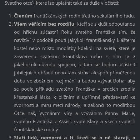
Svatého otce), které lze uplatnit také za duše v očistci:
Členům
františkánských rodin třetího sekulárního řádu.
Všem věřícím bez rozdílu
, kteří se s duší odpoutanou
od hříchu zúčastní Roku svatého Františka tím, že
navštíví v podobě pouti jakýkoli františkánský klášterní
kostel nebo místo modlitby kdekoli na světě, které je
zasvěceno svatému Františkovi nebo s ním je z
jakéhokoli důvodu spojeno, a tam se budou účastnit
jubilejních obřadů nebo tam stráví alespoň přiměřenou
dobu ve zbožném rozjímání a budou vzývat Boha, aby
se podle příkladu svatého Františka v srdcích zrodila
křesťanská láska k bližním a upřímné předsevzetí ke
svornosti a míru mezi národy, a zakončí to modlitbou
Otče náš, Vyznáním víry a vzýváním Panny Marie,
svatého Františka z Assisi, svaté Kláry a všech svatých
františkánské rodiny.
Staří lidé, nemocní a ti, kteří se o ně starají, a