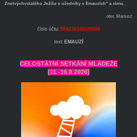
Zmrtvýchvstalého Ježíše s učedníky v Emauzích" a rámu.
otec Mariusz
číslo účtu:
8842361001/5500
text:
EMAUZÍ
CELOSTÁTNÍ SETKÁNÍ MLÁDEŽE
(11.-16.8.2026)