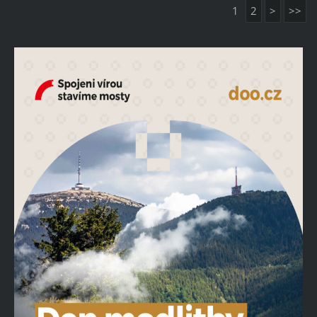
1
2
>
>>