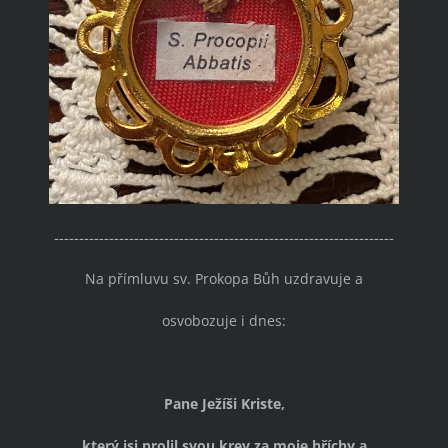
--------------------------------------------------------------------
Na přímluvu sv. Prokopa Bůh uzdravuje a
osvobozuje i dnes:
Pane Ježíši Kriste,
který jsi prolil svou krev za moje hříchy a