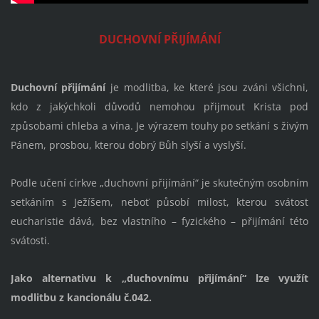
DUCHOVNÍ PŘIJÍMÁNÍ
Duchovní přijímání
je modlitba, ke které jsou zváni všichni,
kdo z jakýchkoli důvodů nemohou přijmout Krista pod
způsobami chleba a vína. Je výrazem touhy po setkání s živým
Pánem, prosbou, kterou dobrý Bůh slyší a vyslyší.
Podle učení církve „duchovní přijímání“ je skutečným osobním
setkáním s Ježíšem, neboť působí milost, kterou svátost
eucharistie dává, bez vlastního – fyzického – přijímání této
svátosti.
Jako alternativu k „duchovnímu přijímání“ lze využít
modlitbu z kancionálu č.042.