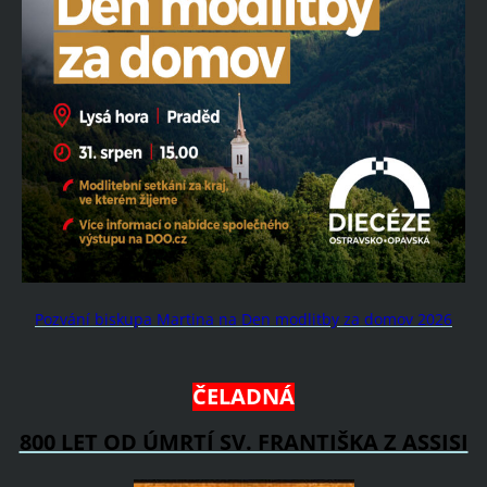
Pozvání biskupa Martina na Den modlitby za domov 2026
ČELADNÁ
800 LET OD ÚMRTÍ SV. FRANTIŠKA Z ASSISI