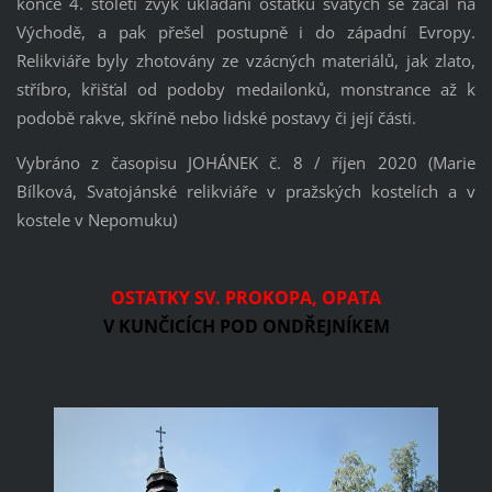
konce 4. století zvyk ukládání ostatků svatých se začal na
Východě, a pak přešel postupně i do západní Evropy.
Relikviáře byly zhotovány ze vzácných materiálů, jak zlato,
stříbro, křišťal od podoby medailonků, monstrance až k
podobě rakve, skříně nebo lidské postavy či její části.
Vybráno z časopisu JOHÁNEK č. 8 / říjen 2020 (Marie
Bílková, Svatojánské relikviáře v pražských kostelích a v
kostele v Nepomuku)
OSTATKY SV. PROKOPA, OPATA
V KUNČICÍCH POD ONDŘEJNÍKEM