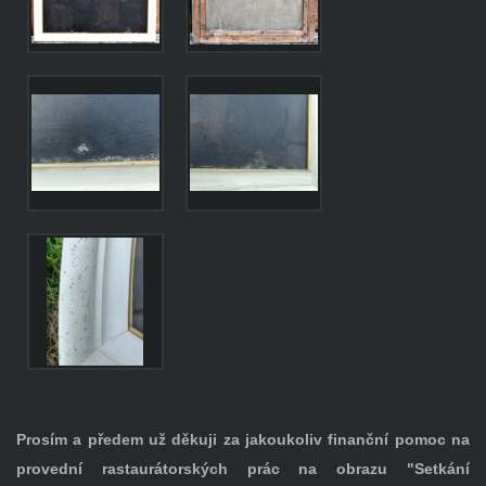
Prosím a předem už děkuji za jakoukoliv finanční pomoc na
provední rastaurátorských prác na obrazu "Setkání