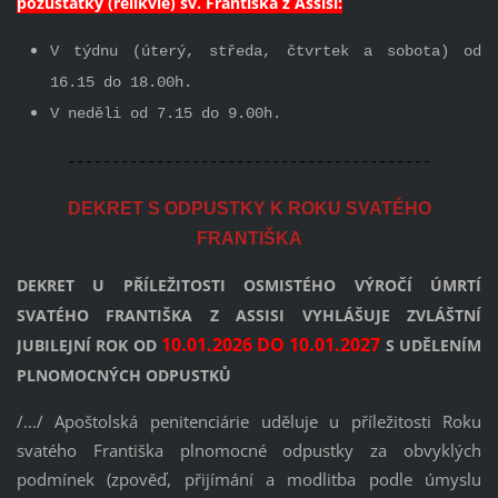
pozůstatky (relikvie) sv. Františka z Assisi:
V týdnu (úterý, středa, čtvrtek a sobota) od
16.15 do 18.00h.
V neděli od 7.15 do 9.00h.
-----------------------------------------
DEKRET S ODPUSTKY K ROKU SVATÉHO
FRANTIŠKA
DEKRET U PŘÍLEŽITOSTI OSMISTÉHO VÝROČÍ ÚMRTÍ
SVATÉHO FRANTIŠKA Z ASSISI VYHLÁŠUJE ZVLÁŠTNÍ
10.01.2026 DO 10.01.2027
JUBILEJNÍ ROK OD
S UDĚLENÍM
PLNOMOCNÝCH ODPUSTKŮ
/.../ Apoštolská penitenciárie uděluje u příležitosti Roku
svatého Františka plnomocné odpustky za obvyklých
podmínek (zpověď, přijímání a modlitba podle úmyslu