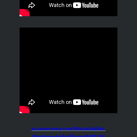
eu.zonerama.com/MatusSedlak-
Matthewsbells/Album/8485244