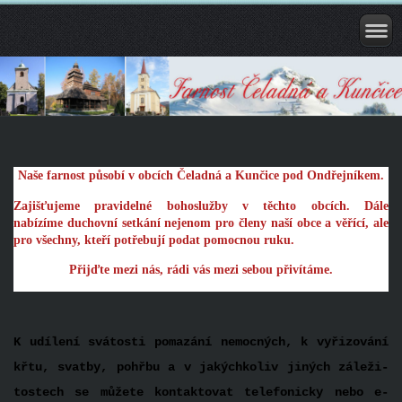
Naše farnost působí v obcích Čeladná a Kunčice pod Ondřejníkem.
Zajišťujeme pravidelné bohoslužby v těchto obcích. Dále
nabízíme duchovní setkání nejenom pro členy naší obce a věřící, ale
pro všechny, kteří potřebují podat pomocnou ruku.
Přijďte mezi nás, rádi vás mezi sebou přivítáme.
K udílení svátosti pomazání ne­mocných, k vyřizování
křtu, svatby, pohřbu a v jakýchkoliv jiných záleži­
tostech se můžete kontakto­vat telefonicky nebo e-