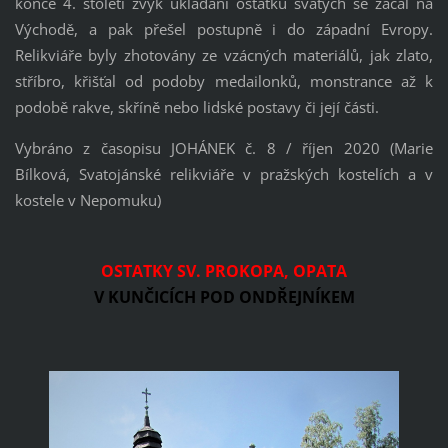
konce 4. století zvyk ukládání ostatků svatých se začal na
Východě, a pak přešel postupně i do západní Evropy.
Relikviáře byly zhotovány ze vzácných materiálů, jak zlato,
stříbro, křišťal od podoby medailonků, monstrance až k
podobě rakve, skříně nebo lidské postavy či její části.
Vybráno z časopisu JOHÁNEK č. 8 / říjen 2020 (Marie
Bílková, Svatojánské relikviáře v pražských kostelích a v
kostele v Nepomuku)
OSTATKY SV. PROKOPA, OPATA
V KUNČICÍCH POD ONDŘEJNÍKEM