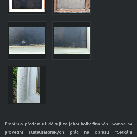
Prosím a předem už děkuji za jakoukoliv finanční pomoc na
provední rastaurátorských prác na obrazu "Setkání