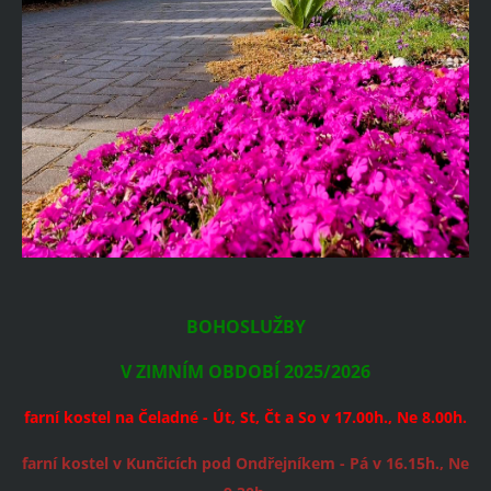
BOHOSLUŽBY
V ZIMNÍM OBDOBÍ 2025/2026
farní kostel na Čeladné - Út, St, Čt a So v 17.00h., Ne 8.00h.
farní kostel v Kunčicích pod Ondřejníkem - Pá v 16.15h., Ne