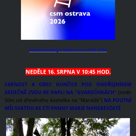
Pozvání biskupa Martina na CSM 2026
NEDĚLE 16. SRPNA V 10:45 HOD.
FARNOST A OBEC KUNČICE POD ONDŘEJNÍKEM
SRDEČNĚ ZVOU KE KAPLI NA "GVARDŮVKÁCH"
(směr
50m od dřevěného kostelíka na "Maralák")
NA POUTNÍ
MŠI SVATOU KE CTI PANNY MARIE NANEBEVZATÉ