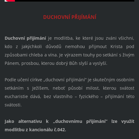
DUCHOVNÍ PŘIJÍMÁNÍ
Duchovní přijímání
je modlitba, ke které jsou zváni všichni,
kdo z jakýchkoli důvodů nemohou přijmout Krista pod
způsobami chleba a vína. Je výrazem touhy po setkání s živým
Pánem, prosbou, kterou dobrý Bůh slyší a vyslyší.
Podle učení církve „duchovní přijímání“ je skutečným osobním
setkáním s Ježíšem, neboť působí milost, kterou svátost
eucharistie dává, bez vlastního – fyzického – přijímání této
svátosti.
Jako alternativu k „duchovnímu přijímání“ lze využít
modlitbu z kancionálu č.042.