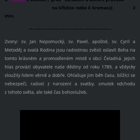
na hřbitov nebo k kremace) 3
min.
-----------------------------------------------------
Zvony: sv. Jan Nepomucký, sv. Pavel, apoštol, sv. Cyril a
Metoděj a svatá Rodina jsou radostnou zvěstí oslavit Boha na
tomto krásném a promodleném místě v obci Čeladná. Jejich
hlas provází obyvatele naše dědiny od roku 1789, a vždycky
sloužily lidem věrně a dobře. Ohlašuje jim běh času, blížící se
nebezpečí, radost z narození a svatby, smutek odchodu
z tohoto světa, ale také čas bohoslužeb.