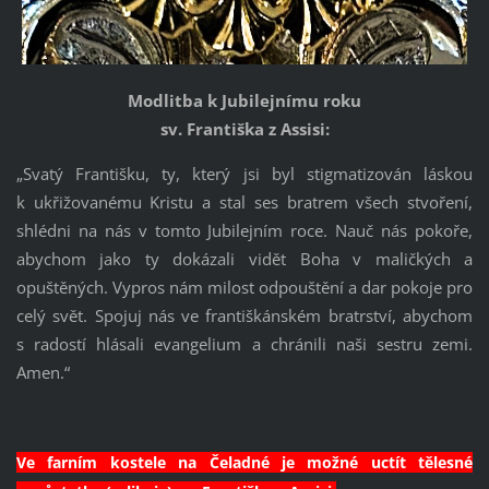
Modlitba k Jubilejnímu roku
sv. Františka z Assisi:
„Svatý Františku, ty, který jsi byl stigmatizován láskou
k ukřižovanému Kristu a stal ses bratrem všech stvoření,
shlédni na nás v tomto Jubilejním roce. Nauč nás pokoře,
abychom jako ty dokázali vidět Boha v maličkých a
opuštěných. Vypros nám milost odpouštění a dar pokoje pro
celý svět. Spojuj nás ve františkánském bratrství, abychom
s radostí hlásali evangelium a chránili naši sestru zemi.
Amen.“
Ve farním kostele na Čeladné je možné uctít tělesné