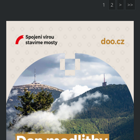
1
2
>
>>