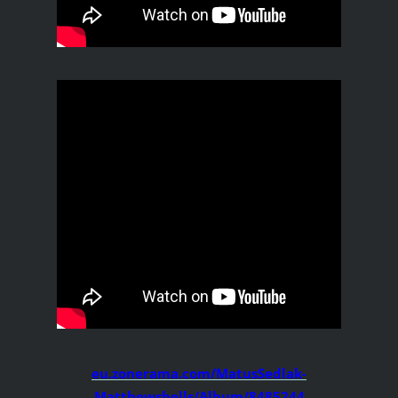
eu.zonerama.com/MatusSedlak-
Matthewsbells/Album/8485244