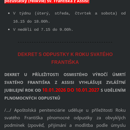
pozůstatky (relikvie) sv. Františka z Assisi:
V týdnu (úterý, středa, čtvrtek a sobota) od
16.15 do 18.00h.
V neděli od 7.15 do 9.00h.
-----------------------------------------
DEKRET S ODPUSTKY K ROKU SVATÉHO
FRANTIŠKA
DEKRET U PŘÍLEŽITOSTI OSMISTÉHO VÝROČÍ ÚMRTÍ
SVATÉHO FRANTIŠKA Z ASSISI VYHLÁŠUJE ZVLÁŠTNÍ
10.01.2026 DO 10.01.2027
JUBILEJNÍ ROK OD
S UDĚLENÍM
PLNOMOCNÝCH ODPUSTKŮ
/.../ Apoštolská penitenciárie uděluje u příležitosti Roku
svatého Františka plnomocné odpustky za obvyklých
podmínek (zpověď, přijímání a modlitba podle úmyslu