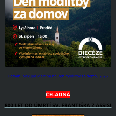
Pozvání biskupa Martina na Den modlitby za domov 2026
ČELADNÁ
800 LET OD ÚMRTÍ SV. FRANTIŠKA Z ASSISI