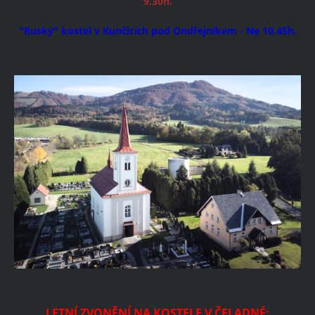
9.30h.
"Ruský" kostel v Kunčicích pod Ondřejníkem - Ne 10.45h.
LETNÍ ZVONĚNÍ NA KOSTELE V ČELADNÉ: