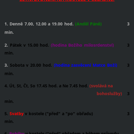
1. Denně 7.00, 12.00 a 19.00 hod.
(Anděl Páně)
3
min.
2.
Pátek v 15.00 hod.
(hodina Božího milosrdenství)
3
min.
3.
Sobota v 20.00 hod.
(hodina zasvěcení Matce Boží)
3
min.
4. Út, St, Čt, So 17.45 hod. a Ne 7.45 hod.
(svolává na
bohoslužby)
3
min.
5.
Svatby
v kostele ("před" a "po" obřadu) 3
min.
6.
Pohřby
v kostele ("před" obřadem a během průvodu