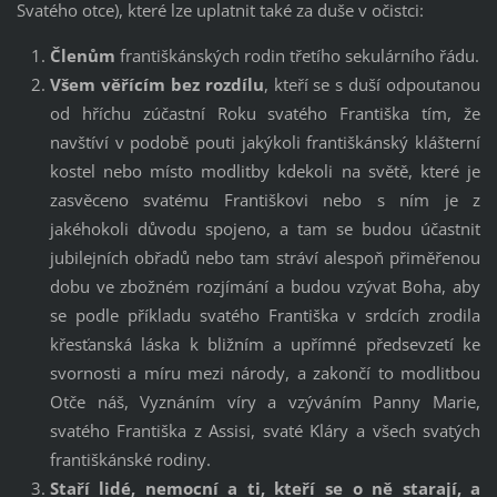
Svatého otce), které lze uplatnit také za duše v očistci:
Členům
františkánských rodin třetího sekulárního řádu.
Všem věřícím bez rozdílu
, kteří se s duší odpoutanou
od hříchu zúčastní Roku svatého Františka tím, že
navštíví v podobě pouti jakýkoli františkánský klášterní
kostel nebo místo modlitby kdekoli na světě, které je
zasvěceno svatému Františkovi nebo s ním je z
jakéhokoli důvodu spojeno, a tam se budou účastnit
jubilejních obřadů nebo tam stráví alespoň přiměřenou
dobu ve zbožném rozjímání a budou vzývat Boha, aby
se podle příkladu svatého Františka v srdcích zrodila
křesťanská láska k bližním a upřímné předsevzetí ke
svornosti a míru mezi národy, a zakončí to modlitbou
Otče náš, Vyznáním víry a vzýváním Panny Marie,
svatého Františka z Assisi, svaté Kláry a všech svatých
františkánské rodiny.
Staří lidé, nemocní a ti, kteří se o ně starají, a