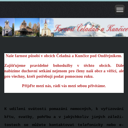
Naše farnost působí v obcích Čeladná a Kunčice pod Ondřejníkem.
Zajišťujeme pravidelné bohoslužby v těchto obcích. Dále
nabízíme duchovní setkání nejenom pro členy naší obce a věřící, ale
pro všechny, kteří potřebují podat pomocnou ruku.
Přijďte mezi nás, rádi vás mezi sebou přivítáme.
K udílení svátosti pomazání ne­mocných, k vyřizování
křtu, svatby, pohřbu a v jakýchkoliv jiných záleži­
tostech se můžete kontakto­vat telefonicky nebo e-