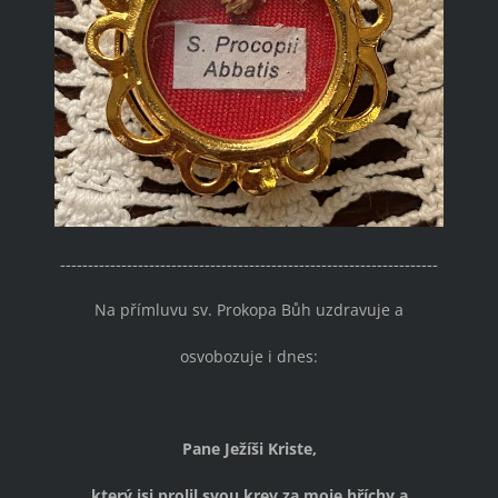
--------------------------------------------------------------------
Na přímluvu sv. Prokopa Bůh uzdravuje a
osvobozuje i dnes:
Pane Ježíši Kriste,
který jsi prolil svou krev za moje hříchy a