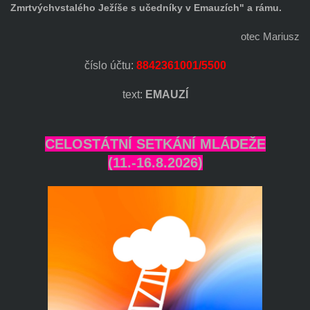
Zmrtvýchvstalého Ježíše s učedníky v Emauzích" a rámu.
otec Mariusz
číslo účtu:
8842361001/5500
text:
EMAUZÍ
CELOSTÁTNÍ SETKÁNÍ MLÁDEŽE
(11.-16.8.2026)